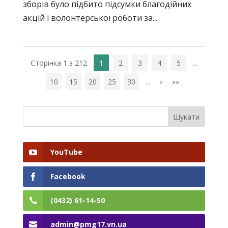
зборів було підбито підсумки благодійних
акцій і волонтерської роботи за...
Сторінка 1 з 212
1
2
3
4
5
...
10
15
20
25
30
...
»
»»
YouTube
Facebook
(0432) 61-14-50
admin@pmg17.vn.ua