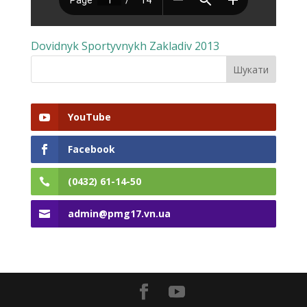
Dovidnyk Sportyvnykh Zakladiv 2013
YouTube
Facebook
(0432) 61-14-50
admin@pmg17.vn.ua