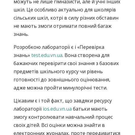
можуть не лише гімназисти, але й учні інших
шкіл. Це особливо актуально для школярів
сільських шкіл, котрі в силу різних обставин
не мають змоги отримати повний багаж
знань.
Розробкою лабораторії є і «Перевірка
знань»
test.edu.vn.ua
. Вона створена для
бажаючих перевірити свої знання з базових
предметів шкільного курсу чи рівень
готовності до зовнішнього оцінювання,
адже можна пройти минулорічні тести.
Цікавим є і той факт, що завдяки ресурсу
лабораторії
ios.edu.vn.ua
батьки мають
змогу контролювати навчальний процес
своїх дітей. Всі оцінки можна знайти в
електронних журналах, проте передивитися