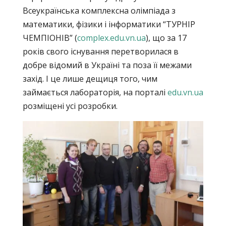
Всеукраїнська комплексна олімпіада з
математики, фізики і інформатики “ТУРНІР
ЧЕМПІОНІВ” (
complex.edu.vn.ua
), що за 17
років свого існування перетворилася в
добре відомий в Україні та поза її межами
захід. І це лише дещиця того, чим
займається лабораторія, на порталі
edu.vn.ua
розміщені усі розробки.