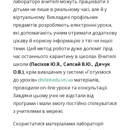
лабораторії вчителі можуть працювати з
дітьми не лише в реальному часі, але й у
віртуальному. Викладачі профільних
предметів розробляють електронні уроки,
які допомагають учням отримати додаткову
цікаву й корисну інформацію з тієї чи іншої
теми. Цей метод роботи дуже допоміг прід
час останнього карантину в школах. Вчителі
школи
(Пасіхов Ю.Я., Сапсай В.Ю., Дячук
О.В.)
, крім вивішених у системі «Готуємося
до уроків»
disted.edu.vn.ua
матеріалів,
проводили on-line уроки та консультації.
Завдяки цьому учні не відстали від
програми і мали змогу постійно спілкуватися
з учителями в мережі.
Скористатися матеріалами лабораторії