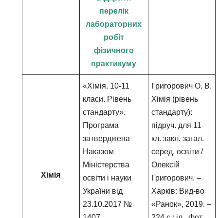
перелік
лабораторних
робіт
фізичного
практикуму
«Хімія. 10-11
Григорович О. В.
класи. Рівень
Хімія (рівень
стандарту».
стандарту):
Програма
підруч. для 11
затверджена
кл. закл. загал.
Наказом
серед. освіти /
Міністерства
Олексій
Хімія
освіти і науки
Григорович. –
України від
Харків: Вид-во
23.10.2017 №
«Ранок», 2019. –
1407
224 с.: іл., фот.