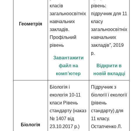
класів
рівень:
загальноосвітніх
підручник для 11
навчальних
класу
Геометрія
закладів.
загальноосвітніх
Профільний
навчальних
рівень
закладів”, 2019
р.
Завантажити
файл на
Відкрити в
комп’ютер
новій вкладці
Біологія і
Підручник з
екологія 10-11
біології і екології
класи Рівень
(рівень
стандарту (наказ
стандарту) для
№ 1407 від
11 класу.
Біологія
23.10.2017 р.)
Остапченко Л.