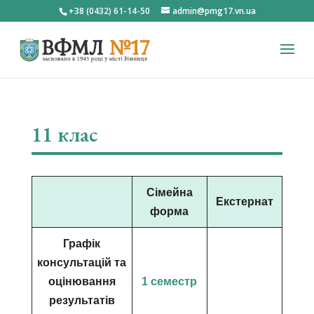
+38 (0432) 61-14-50
admin@pmg17.vn.ua
11 клас
Сімейна
Екстернат
форма
Графік
консультацій та
оцінювання
1 семестр
результатів