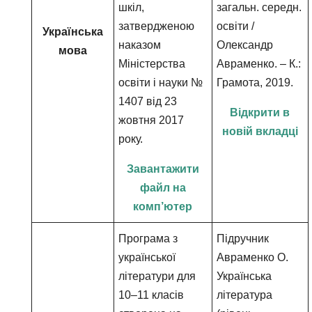
шкіл,
загальн. середн.
затвердженою
освіти /
Українська
наказом
Олександр
мова
Міністерства
Авраменко. – К.:
освіти і науки №
Грамота, 2019.
1407 від 23
Відкрити в
жовтня 2017
новій вкладці
року.
Завантажити
файл на
комп’ютер
Програма з
Підручник
української
Авраменко О.
літератури для
Українська
10–11 класів
література