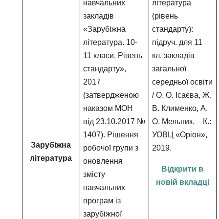
навчальних
література
закладів
(рівень
«Зарубіжна
стандарту):
література. 10-
підруч. для 11
11 класи. Рівень
кл. закладів
стандарту»,
загальної
2017
середньої освіти
(затвердженою
/ О. О. Ісаєва, Ж.
наказом МОН
В. Клименко, А.
від 23.10.2017 №
О. Мельник. – К.:
1407). Рішення
УОВЦ «Оріон»,
Зарубіжна
робочої групи з
2019.
література
оновлення
Відкрити в
змісту
новій вкладці
навчальних
програм із
зарубіжної