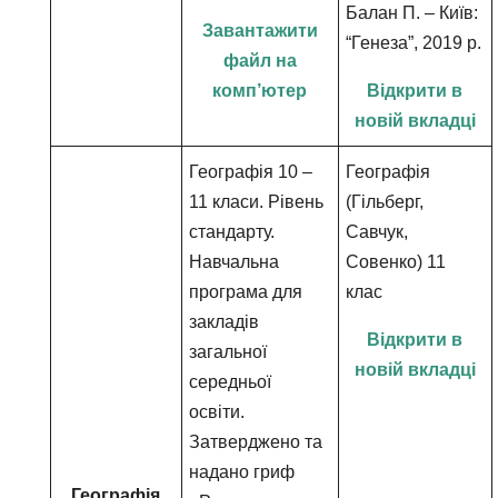
Балан П. – Київ:
Завантажити
“Генеза”, 2019 р.
файл на
комп’ютер
Відкрити в
новій вкладці
Географія 10 –
Географія
11 класи. Рівень
(Гільберг,
стандарту.
Савчук,
Навчальна
Совенко) 11
програма для
клас
закладів
Відкрити в
загальної
новій вкладці
середньої
освіти.
Затверджено та
надано гриф
Географія