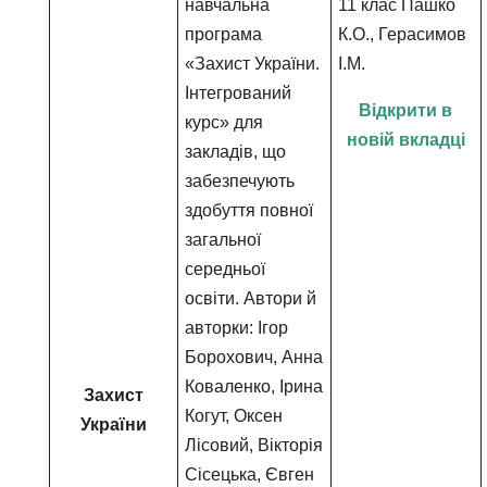
навчальна
11 клас Пашко
програма
К.О., Герасимов
«Захист України.
І.М.
Інтегрований
Відкрити в
курс» для
новій вкладці
закладів, що
забезпечують
здобуття повної
загальної
середньої
освіти. Автори й
авторки: Ігор
Борохович, Анна
Коваленко, Ірина
Захист
Когут, Оксен
України
Лісовий, Вікторія
Сісецька, Євген