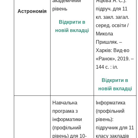
академічний
Яцківа Я. С.):
рівень
підруч. для 11
Астрономія
кл. закл. загал.
Відкрити в
серед. освіти /
новій вкладці
Микола
Пришляк. –
Харків: Вид-во
«Ранок», 2019. –
144 с. : іл.
Відкрити в
новій вкладці
Навчальна
Інформатика
програма з
(профільний
інформатики
рівень):
(профільний
підручник для 11
рівень) для 10-
класу закладів