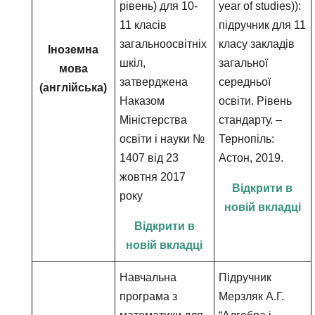
рівень) для 10-
year of studies)):
11 класів
підручник для 11
загальноосвітніх
класу закладів
Іноземна
шкіл,
загальної
мова
затверджена
середньої
(англійська)
Наказом
освіти. Рівень
Міністерства
стандарту. –
освіти і науки №
Тернопіль:
1407 від 23
Астон, 2019.
жовтня 2017
Відкрити в
року
новій вкладці
Відкрити в
новій вкладці
Навчальна
Підручник
програма з
Мерзляк А.Г.