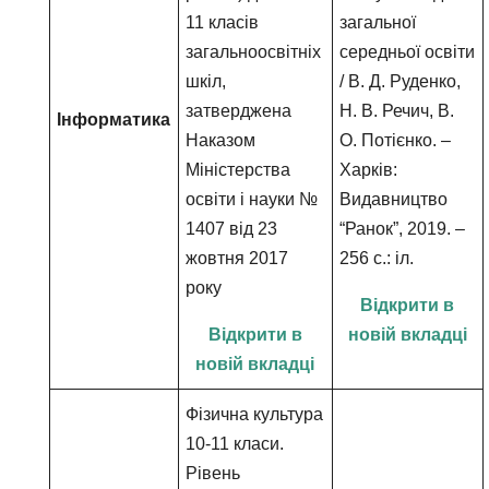
11 класів
загальної
загальноосвітніх
середньої освіти
шкіл,
/ В. Д. Руденко,
затверджена
Н. В. Речич, В.
Інформатика
Наказом
О. Потієнко. –
Міністерства
Харків:
освіти і науки №
Видавництво
1407 від 23
“Ранок”, 2019. –
жовтня 2017
256 c.: іл.
року
Відкрити в
Відкрити в
новій вкладці
новій вкладці
Фізична культура
10-11 класи.
Рівень