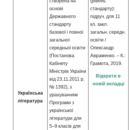
створена на
(рівень
основі
стандарту):
Державного
підруч. для 11
стандарту
кл. закл.
базової і повної
загальн. середн.
загальної
освіти /
середньої освіти
Олександр
(Постанова
Авраменко. – К.:
Кабінету
Грамота, 2019.
Міністрів України
Відкрити в
від 23.11.2011 р.
новій вкладці
№ 1392), з
Українська
урахуванням
література
Програми з
української
літератури для
5–9 класів для