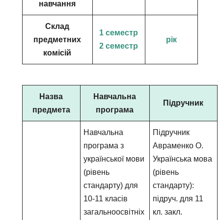
навчання
Склад
1 семестр
предметних
рік
2 семестр
комісій
Назва
Навчальна
Підручник
предмета
програма
Навчальна
Підручник
програма з
Авраменко О.
української мови
Українська мова
(рівень
(рівень
стандарту) для
стандарту):
10-11 класів
підруч. для 11
загальноосвітніх
кл. закл.