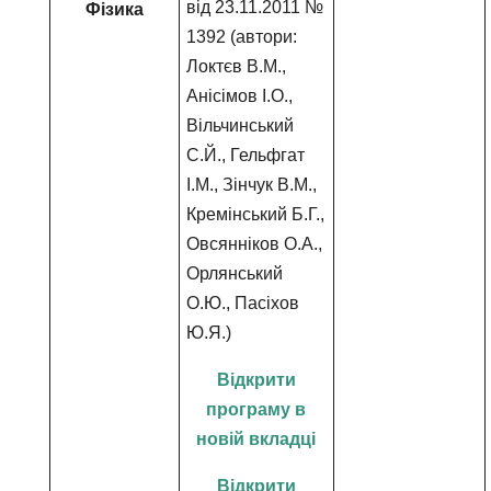
від 23.11.2011 №
Фізика
1392 (автори:
Локтєв В.М.,
Анісімов І.О.,
Вільчинський
С.Й., Гельфгат
І.М., Зінчук В.М.,
Кремінський Б.Г.,
Овсянніков О.А.,
Орлянський
О.Ю., Пасіхов
Ю.Я.)
Відкрити
програму в
новій вкладці
Відкрити