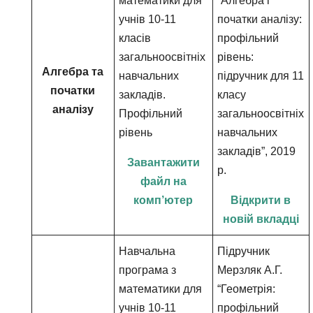
математики для
“Алгебра і
учнів 10-11
початки аналізу:
класів
профільний
загальноосвітніх
рівень:
Алгебра та
навчальних
підручник для 11
початки
закладів.
класу
аналізу
Профільний
загальноосвітніх
рівень
навчальних
закладів”, 2019
Завантажити
р.
файл на
комп’ютер
Відкрити в
новій вкладці
Навчальна
Підручник
програма з
Мерзляк А.Г.
математики для
“Геометрія:
учнів 10-11
профільний