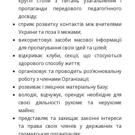
круглі столи з питань узагальнення і
пропаганди передового педагогічного
досвіду;
сприяє розвитку контактів між вчителями
України та поза її межами;
використовує засоби масової інформації
для пропагування своїх ідей та цілей;
відкриває клуби, секції, що стосуються
здорового способу життя;
організовує та проводить роз’яснювальну
роботу з членами Організації;
розвиває і зміцнює матеріальну базу;
володіє, відчужує, орендує необхідне для
своєї діяльності рухоме та нерухоме
майно;
представляє та захищає законні інтереси
та права своїх членів у державних та
громадських організаціях;