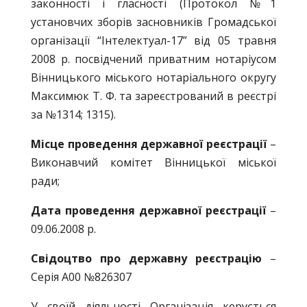
законності і гласності (Протокол №1
установчих зборів засновників Громадської
організації “Інтелектуал-17” від 05 травня
2008 р. посвідчений приватним нотаріусом
Вінницького міського нотаріального округу
Максимюк Т. Ф. та зареєстрований в реєстрі
за №1314; 1315).
Місце проведення державної реєстрації
–
Виконавчий комітет Вінницької міської
ради;
Дата проведення державної реєстрації
–
09.06.2008 р.
Свідоцтво про державну реєстрацію
–
Серія А00 №826307
У своїй діяльності Організація керується