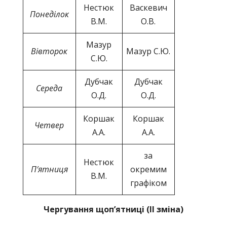
Нестюк
Васкевич
Понеділок
В.М.
О.В.
Мазур
Вівторок
Мазур С.Ю.
С.Ю.
Дубчак
Дубчак
Середа
О.Д.
О.Д.
Коршак
Коршак
Четвер
А.А.
А.А.
за
Нестюк
П′ятниця
окремим
В.М.
графіком
Чергування щоп’ятниці (ІІ зміна)