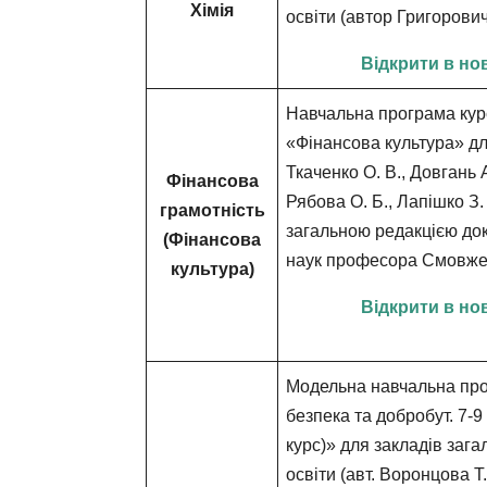
Хімія
освіти (автор Григорович
Відкрити в но
Навчальна програма кур
«Фінансова культура» для
Ткаченко О. В., Довгань А.
Фінансова
Рябова О. Б., Лапішко З. Я
грамотність
загальною редакцією до
(Фінансова
наук професора Смовжен
культура)
Відкрити в но
Модельна навчальна про
безпека та добробут. 7-9
курс)» для закладів зага
освіти (авт. Воронцова Т