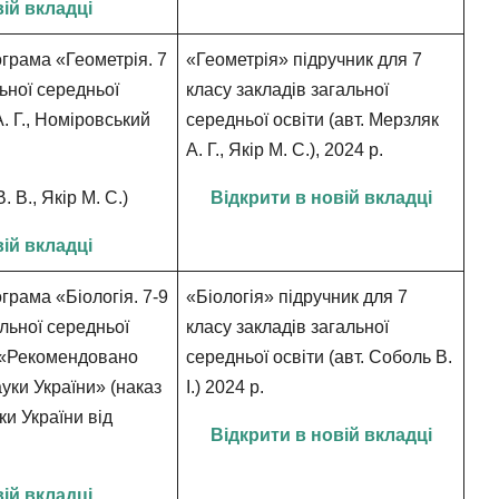
вій вкладці
ограма
«Геометрія. 7
«Геометрія» підручник для 7
ьної середньої
класу закладів загальної
. Г., Номіровський
середньої освіти (авт. Мерзляк
А. Г., Якір М. С.), 2024 р.
 В., Якір М. С.)
Відкрити в новій вкладці
вій вкладці
рама «Біологія. 7-9
«Біологія» підручник для 7
альної середньої
класу закладів загальної
.) «Рекомендовано
середньої освіти (авт. Соболь В.
ауки України» (наказ
І.)
2024 р.
ки України від
Відкрити в новій вкладці
вій вкладці