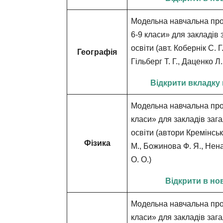
Модельна навчальна про
6-9 класи» для закладів 
освіти (авт. Кобернік С. Г
Географія
Гільберг Т. Г., Даценко Л.
Відкрити вкладку 
Модельна навчальна пр
класи»
для закладів заг
освіти
(автори Кремінськи
Фізика
М., Божинова Ф. Я., Нена
О. О.)
Відкрити в но
Модельна навчальна про
класи» для закладів заг