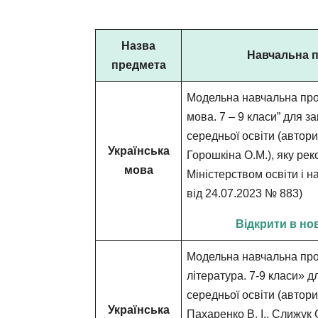
Назва
Навчальна 
предмета
Модельна навчальна про
мова. 7 – 9 класи” для з
середньої освіти (автори
Українська
Горошкіна О.М.), яку ре
мова
Міністерством освіти і н
від 24.07.2023 № 883)
Відкрити в но
Модельна навчальна про
література. 7-9 класи» д
середньої освіти (автори:
Українська
Пахаренко В. І., Слижук О.