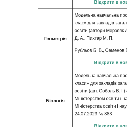
Відкрити в но
Модельна навчальна пр
клас»
для закладів загал
освіти
(автори Мерзляк А
Д. А., Пихтар М. П.,
Геометрія
Рубльов Б. В., Семенов В.
Відкрити в но
Модельна навчальна прог
класи» для закладів заг
освіти (авт. Соболь В. І
Міністерством освіти і н
Біологія
Міністерства освіти і нау
24.07.2023 № 883
Відкрити в но