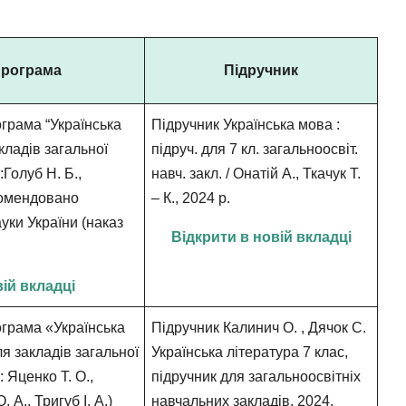
програма
Підручник
грама “Українська
Підручник Українська мова :
акладів загальної
підруч. для 7 кл. загальноосвіт.
:Голуб Н. Б.,
навч. закл. / Онатій А., Ткачук Т.
комендовано
– К., 2024 р.
ауки України (наказ
Відкрити в новій вкладці
вій вкладці
грама «Українська
Підручник Калинич О. , Дячок С.
ля закладів загальної
Українська література 7 клас,
 Яценко Т. О.,
підручник для загальноосвітніх
 А., Тригуб І. А.)
навчальних закладів, 2024.