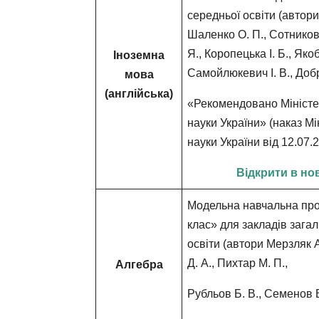
середньої освіти (автори:
Шаленко О. П., Сотникова
Я., Коропецька І. Б., Якоб
Іноземна
Самойлюкевич І. В., Добра
мова
(англійська)
«Рекомендовано Міністер
науки України» (наказ Мі
науки України від 12.07
Відкрити в но
Модельна навчальна пр
клас»
для закладів загал
освіти (автори Мерзляк А
Д. А., Пихтар М. П.,
Алгебра
Рубльов Б. В., Семенов В.