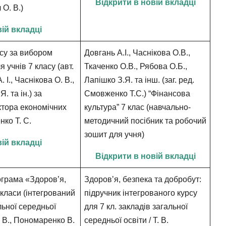
Відкрити в новій вкладці
 О. В.)
вій вкладці
су за вибором
Довгань А.І., Часнікова О.В.,
 учнів 7 класу (авт.
Ткаченко О.В., Рябова О.Б.,
 І., Часнікова О. В.,
Лапішко З.Я. та інш. (заг. ред.
. та ін.) за
Смовженко Т.С.) “Фінансова
ктора економічних
культура” 7 клас (навчально-
ко Т. С.
методичний посібник та робочий
зошит для учня)
вій вкладці
Відкрити в новій вкладці
грама «Здоров’я,
Здоровʼя, безпека та добробут:
 класи (інтегрований
підручник інтегрованого курсу
льної середньої
для 7 кл. закладів загальної
. В., Пономаренко В.
середньої освіти /
Т. В.