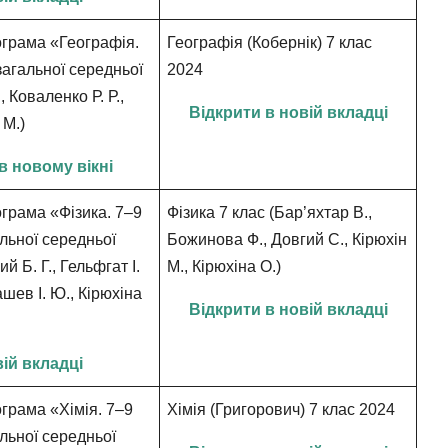
грама «Географія.
Географія (Кобернік) 7 клас
загальної середньої
2024
., Коваленко Р. Р.,
Відкрити в новій вкладці
 М.)
в новому вікні
ограма
«Фізика. 7–9
Фізика 7 клас (Бар’яхтар В.,
альної середньої
Божинова Ф., Довгий С., Кірюхін
й Б. Г., Гельфгат І.
М., Кірюхіна О.)
шев І. Ю., Кірюхіна
Відкрити в новій вкладці
вій вкладці
грама «Хімія. 7–9
Хімія (Григорович) 7 клас 2024
альної середньої