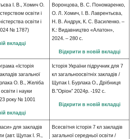
ьєва І. В., Хомич О.
Воронцова, В. С. Пономаренко,
стерством освіти і
О. Л. Хомич,
І. В. Лаврентьєва,
ністерства освіти і
Н. В. Андрук, К. С. Василенко. –
.2024 № 1787)
К.: Видавництво «Алатон»,
2024. – 280 с.
вій вкладці
Відкрити в новій вкладці
грама «Історія
Історія України підручник для 7
акладів загальної
кл загальноосвітніх закладів /
урлака О. В., Желіба
Щупак І. Бурлака О., Дрібниця
 освіти і науки
В.”Оріон” 2024р. -192 с.
023 року № 1001
Відкрити в новій вкладці
вій вкладці
класи» для закладів
Всесвітня історія 7 кл закладів
и (авт. Щупак І. Я.,
загальної середньої освіти /