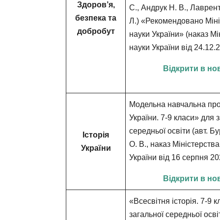
Здоров’я,
С., Андрук Н. В., Лаврент
безпека та
Л.) «Рекомендовано Міні
добробут
науки України» (наказ Мі
науки України від 24.12
Відкрити в но
Модельна навчальна про
України. 7-9 класи»
для з
середньої освіти (авт. Б
Історія
О. В., наказ Міністерства
України
України від 16 серпня 2
Відкрити в но
«Всесвітня історія. 7-9 
загальної середньої освіт