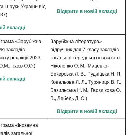
и і науки України від
Відкрити в новій вкладці
787)
вій вкладці
ограма «Зарубіжна
Зарубіжна література»
для закладів
підручник для 7 класу закладів
ти (у редакції 2023
загальної середньої освіти (авт.
.М., Ісаєв О.О.)
Ніколенко О. М., Мацевко-
Бекерська Л. В., Рудніцька Н. П.,
вій вкладці
Ковальова Л. Л., Туряниця В. Г.,
Базильська Н. М., Гвоздікова О.
В., Лебедь Д. О.)
Відкрити в новій вкладці
грама «Іноземна
адів загальної