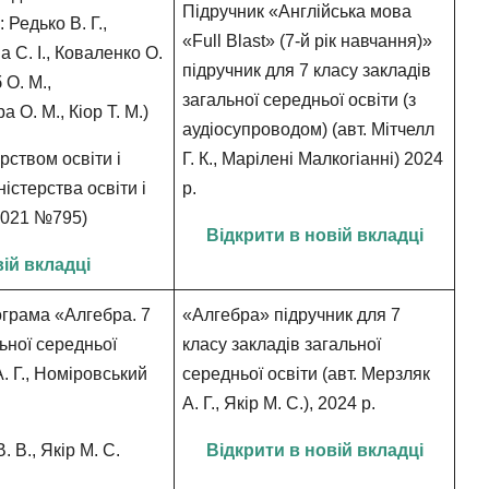
Підручник «Англійська мова
 Редько В. Г.,
«Full Blast» (7-й рік навчання)»
 С. І., Коваленко О.
підручник для 7 класу закладів
 О. М.,
загальної середньої освіти (з
 О. М., Кіор Т. М.)
аудіосупроводом) (авт. Мітчелл
ством освіти і
Г. К., Марілені Малкогіанні) 2024
ністерства освіти і
р.
.2021 №795)
Відкрити в новій вкладці
вій вкладці
ограма
«Алгебра. 7
«Алгебра» підручник для 7
ьної середньої
класу закладів загальної
. Г., Номіровський
середньої освіти (авт. Мерзляк
А. Г., Якір М. С.), 2024 р.
 В., Якір М. С.
Відкрити в новій вкладці