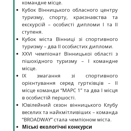
командне місце.
Кубок Вінницького обласного центру
туризму, спорту, краєзнавства та
екскурсій – особисті дипломи І та ІІ
ступеня.
Кубок міста Вінниці зі спортивного
туризму – два ІІ особистих дипломи.
XXVI чемпіонат Вінницької області з
пішохідного туризму – І командне
місце.
IX змагання зі спортивного
орієнтування серед гуртківців – ІІ
місце команди “МАРС 1” та два І місця
в особистій першості.
Ювілейний сезон вінницького Клубу
веселих та найкмітливіших – команда
“BROADWAY” стала чемпіоном міста.
Міські екологічні конкурси