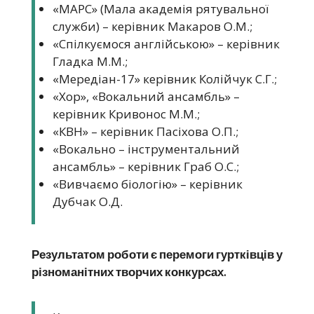
«МАРС» (Мала академія рятувальної
служби) – керівник Макаров О.М.;
«Спілкуємося англійською» – керівник
Гладка М.М.;
«Мередіан-17» керівник Колійчук С.Г.;
«Хор», «Вокальний ансамбль» –
керівник Кривонос М.М.;
«КВН» – керівник Пасіхова О.П.;
«Вокально – інструментальний
ансамбль» – керівник Граб О.С.;
«Вивчаємо біологію» – керівник
Дубчак О.Д.
Результатом роботи є перемоги гуртківців у
різноманітних творчих конкурсах.