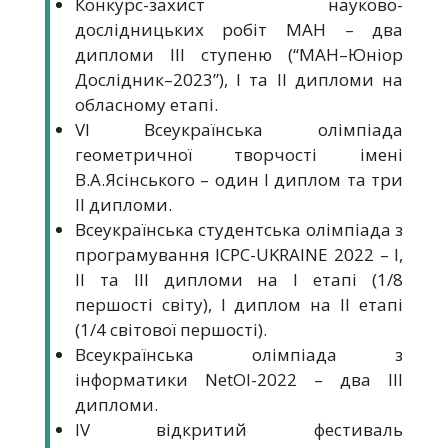
Конкурс-захист науково-
дослідницьких робіт МАН – два
дипломи ІІІ ступеню (“МАН–Юніор
Дослідник–2023”), І та ІІ дипломи на
обласному етапі.
VІ Всеукраїнська олімпіада
геометричної творчості імені
В.А.Ясінського – один І диплом та три
ІІ дипломи.
Всеукраїнська студентська олімпіада з
програмування ICPC-UKRAINE 2022 – І,
ІІ та ІІІ дипломи на І етапі (1/8
першості світу), І диплом на ІІ етапі
(1/4 світової першості).
Всеукраїнська олімпіада з
інформатики NetOI-2022 – два ІІІ
дипломи.
IV відкритий фестиваль