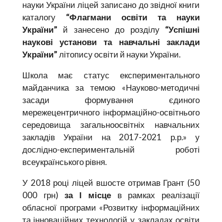
науки України ліцей записано до звідної книги
каталогу
“Флагмани освіти та науки
України”
й занесено до розділу
“Успішні
наукові установи та навчальні заклади
України”
літопису освіти й науки України.
Школа має статус експериментального
майданчика за темою «Науково-методичні
засади формування єдиного
мережецентричного інформаційно-освітнього
середовища загальноосвітніх навчальних
закладів України на 2017-2021 р.р.» у
дослідно-експериментальній роботі
всеукраїнського рівня.
У 2018 році ліцей вшосте отримав Грант (50
000 грн)
за І місце
в рамках реалізації
обласної програми «Розвитку інформаційних
та інноваційних технологій у закладах освіти