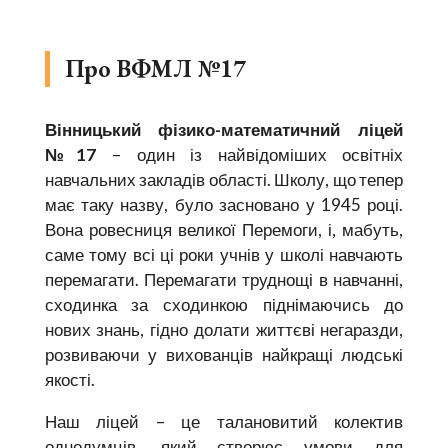
Про ВФМЛ №17
Вінницький фізико-математичний ліцей
№17
– один із найвідоміших освітніх
навчальних закладів області. Школу, що тепер
має таку назву, було засновано у 1945 році.
Вона ровесниця великої Перемоги, і, мабуть,
саме тому всі ці роки учнів у школі навчають
перемагати. Перемагати труднощі в навчанні,
сходинка за сходинкою піднімаючись до
нових знань, гідно долати життєві негаразди,
розвиваючи у вихованців найкращі людські
якості.
Наш ліцей – це талановитий колектив
однодумців, який створює умови для