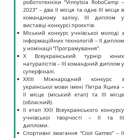
робототехніки “Vinnytsia RoboCamp –
2023” – два ІІ місця та одне ІІІ місце в
командному заліку, ІІІ диплом у
виставці-конкурсі проєктів.
Міський конкурс учнівської молоді з
інформаційних технологій – ІІ диплом
у номінації “Програмування”.
X Всеукраїнський турнір юних
натуралістів – ІІІ командний диплом у
суперфіналі.
ХХІІІ Міжнародний конкурс з
української мови імені Петра Яцика –
ІІ місце (міський етап) та ІІІ місце
(обласний).
ІІ етап ХХІІ Всеукраїнського конкурсу
учнівської творчості – ІІ та ІІІ
дипломи.
Спортивні змагання “Cool Games” – ІІ