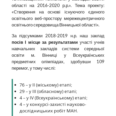
області на 2016-2020 р.р.». Тема проекту:
«Створення на основі існуючого єдиного
освітнього веб-простору мережецентричного
освітнього середовища Вінницької області».
За підсумками 2018-2019 н.р. наш заклад
посів І місце за результатами
участі учнів
навчальних закладів системи середньої
освіти м. Вінниці у Всеукраїнських
предметних олімпіадах, здобувши 109
перемог, у тому числі:
76 – у ІІ (міському) етапі;
29 – у ІІІ (обласному) етапі;
4 – у IV (Всеукраїнському) етапі;
4 – у конкурсі-захисті науково-
дослідницьких робіт МАН.