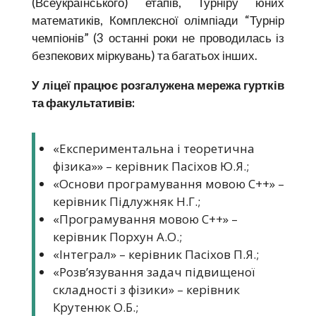
(Всеукраїнського) етапів, Турніру юних
математиків, Комплексної олімпіади “Турнір
чемпіонів” (3 останні роки не проводилась із
безпекових міркувань) та багатьох інших.
У ліцеї працює розгалужена мережа гуртків
та факультативів:
«Експериментальна і теоретична
фізика»» – керівник Пасіхов Ю.Я.;
«Основи програмування мовою С++» –
керівник Підлужняк Н.Г.;
«Програмування мовою С++» –
керівник Порхун А.О.;
«Інтеграл» – керівник Пасіхов П.Я.;
«Розв’язування задач підвищеної
складності з фізики» – керівник
Крутенюк О.Б.;