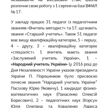
розпочне свою роботу з 1 серпня на базі ВФМЛ
№ 17.
У закладі працює 31 педагог із педагогічним
званням «Вчитель-методист» та 17, що мають
звання «Старший учитель». Також 51 педагог
має вищу кваліфікаційну категорію, 5 – першу,
4 – другу, 3 – кваліфікаційну категорію
«спеціаліст». 1 вчитель мають звання
«Заслужений учитель України», 1 –
«Народний учитель України»
(у 2016 році до
Дня Незалежності України указом президента
України П. Порошенком було присвоєно
почесне звання “Народний учитель України”
Пасіхову Юрію Яковичу), 1 кандидат фізико-
математичних наук (Панасенко Олексій
Борисович), 2 – педагогічних наук (Корсун
Юлія Олегівна та Коваленко Лариса