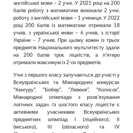
англійської мови – 2 учні. У 2021 році на 200
балів роботу з математики виконали 2 учні,
роботу з англійської мови – 1 учениця. У 2022
році 200 балів із математики отримали 18
учнів, з української мови – 6 учнів, з історії
України – 7 учнів. При цьому кожен із трьох
предметів Національного мультитесту здали
на 200 балів троє ліцеїстів, а п’ятеро
отримали максимум із 2-ох предметів.
Учні з першого класу залучаються до участі у
Всеукраїнських та Міжнародних конкурсах
“Кенгуру”, “Бобер”, “Левеня”, “Колосок”,
Міжнародної олімпіади з розв’язування
логічних задач. Із шостого класу ліцеїсти є
активними учасниками Всеукраїнських
предметних олімпіад І (ліцейного), ІІ
(міського), ІІІ (обласного) та ІV