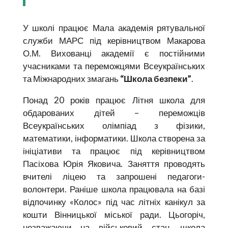
У школі працює Мала академія рятувальної
служби МАРС під керівництвом Макарова
О.М. Вихованці академії є постійними
учасниками та переможцями Всеукраїнських
та Міжнародних змагань
“Школа безпеки”
.
Понад 20 років працює Літня школа для
обдарованих дітей – переможців
Всеукраїнських олімпіад з фізики,
математики, інформатики. Школа створена за
ініціативи та працює під керівництвом
Пасіхова Юрія Яковича. Заняття проводять
вчителі ліцею та запрошені педагоги-
волонтери. Раніше школа працювала на базі
відпочинку «Колос» під час літніх канікул за
кошти Вінницької міської ради. Цьогоріч,
незважаючи на військовий стан, школа