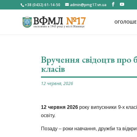
+38 (0432) 61-14-50
admin@pmg17.vn.ua
ОГОЛОШЕН
Вручення свідоцтв про б
класів
12 червня, 2026
12 червня 2026
року випускники 9-х кла
освіту.
Позаду – роки навчання, дружби та відкритт