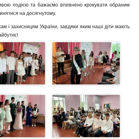
ливою подією та бажаємо впевнено крокувати обраним
пинятися на досягнутому.
ам і захисницям України, завдяки яким наші діти мають
айбутнє!