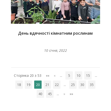
День вдячності кімнатним рослинам
10 січня, 2022
Сторінка 20 з 53
««
«
...
5
10
15
...
18
19
20
21
22
...
25
30
35
40
45
...
»
»»