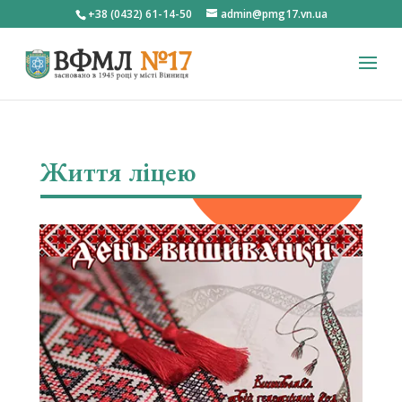
+38 (0432) 61-14-50
admin@pmg17.vn.ua
Життя ліцею