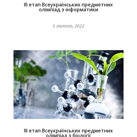
ІІІ етап Всеукраїнських предметних
олімпіад з інформатики
5 лютого, 2022
ІІІ етап Всеукраїнських предметних
олімпіад з біології