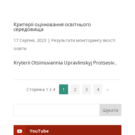
Критерії оцінювання освітнього
середовища
17 Серпня, 2023
|
Результати моніторингу якості
освіти
Kryterii Otsiniuvannia Upravlinskyj Protsesiv...
Сторінка 1 з 4
1
2
3
4
»
YouTube