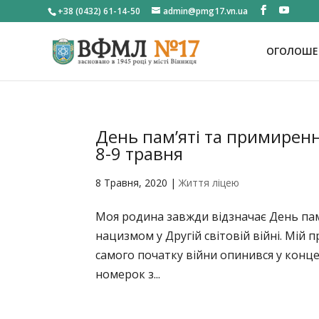
+38 (0432) 61-14-50
admin@pmg17.vn.ua
ОГОЛОШЕН
День пам’яті та примирен
8-9 травня
8 Травня, 2020
|
Життя ліцею
Моя родина завжди відзначає День пам
нацизмом у Другій світовій війні. Мій
самого початку війни опинився у конце
номерок з...