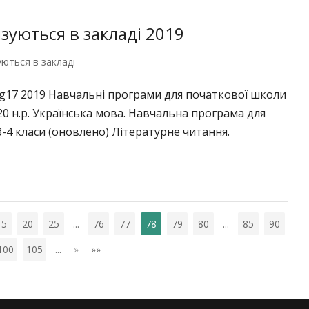
ізуються в закладі 2019
уються в закладі
mg17 2019 Навчальні програми для початкової школи
20 н.р. Українська мова. Навчальна програма для
3-4 класи (оновлено) Літературне читання.
15
20
25
...
76
77
78
79
80
...
85
90
100
105
...
»
»»