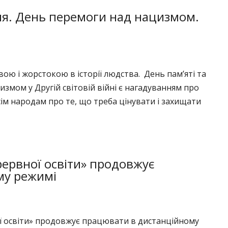
ня. День перемоги над нацизмом.
вою і жорстокою в історії людства. День пам’яті та
змом у Другій світовій війні є нагадуванням про
ім народам про те, що треба цінувати і захищати
рервної освіти» продовжує
му режимі
ї освіти» продовжує працювати в дистанційному