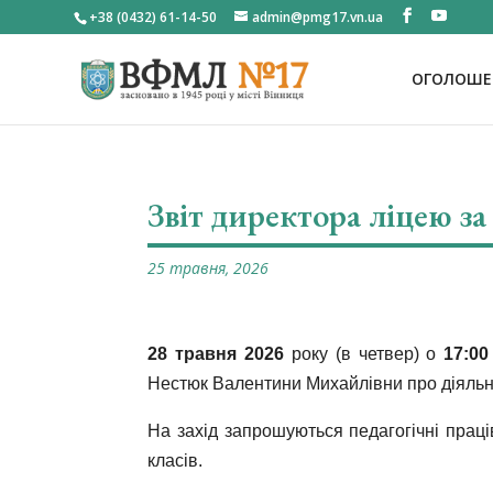
+38 (0432) 61-14-50
admin@pmg17.vn.ua
ОГОЛОШЕН
Звіт директора ліцею за
25 травня, 2026
28 травня 2026
року (в четвер) о
17:00
Нестюк Валентини Михайлівни про діяльні
На захід запрошуються педагогічні праці
класів.