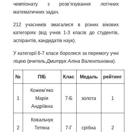
чемпіонату з розв’язування логічних
математичних задач.
212 учасників змагалися в різних вікових
категоріях (від учнів 1-3 класів до студентів,
аспірантів, кандидатів наук).
У категорії 6-7 класи боролися за перемогу учні
ліцею (вчитель
Дмитрук
Аліна Валентинівна
).
№
ПІБ
Клас
Медаль
рейтинг
Кожем’яко
1
Марія
7-Б
золота
1
Андріївна
Ковальчук
2
Тетяна
7-Г
срібна
2