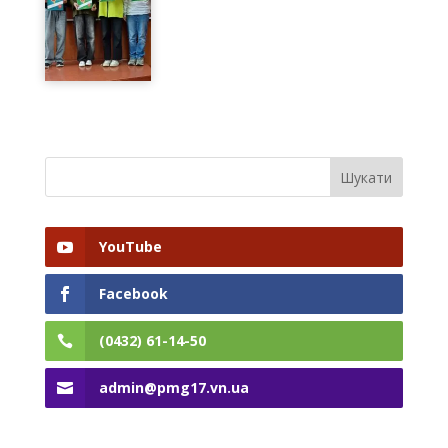
YouTube
Facebook
(0432) 61-14-50
admin@pmg17.vn.ua