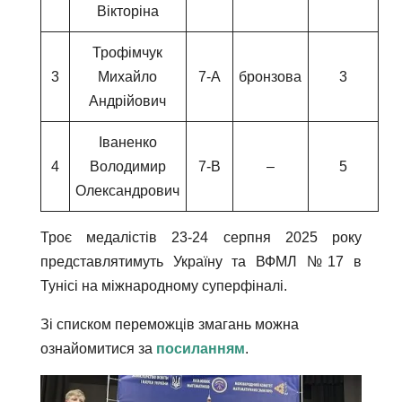
Вікторіна
Трофімчук
3
Михайло
7-А
бронзова
3
Андрійович
Іваненко
4
Володимир
7-В
–
5
Олександрович
Троє медалістів 23-24 серпня 2025 року
представлятимуть Україну та ВФМЛ №17 в
Тунісі на
міжнародному суперфіналі.
Зі списком переможців змагань можна
ознайомитися за
посиланням
.