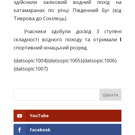
здійснили заліковий водний похід на
катамаранах по річці Південний Буг (від
Тиврова до Сокілець).
Учасники здобули досвід 3 ступені
складності водного походу та отримали
І
спортивний юнацький розряд.
{datsopic:1004}{datsopic:1005}{datsopic:1006}
{datsopic:1007}
YouTube
Facebook