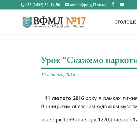
+38 (0432) 61-14-50
admin@pmg17.vn.ua
ОГОЛОШЕН
Урок “Скажемо наркоти
15 лютого, 2016
11 лютого 2016
року в рамках тижнев
Вінницьким обласним художнім музеєм
{datsopic:1269}{datsopic:1270}{datsopic:1