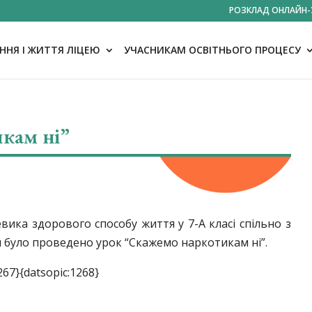
РОЗКЛАД ОНЛАЙН-
НЯ І ЖИТТЯ ЛІЦЕЮ
УЧАСНИКАМ ОСВІТНЬОГО ПРОЦЕСУ
кам ні”
ика здорового способу життя у 7-А класі спільно з
 було проведено урок “Скажемо наркотикам ні”.
267}{datsopic:1268}