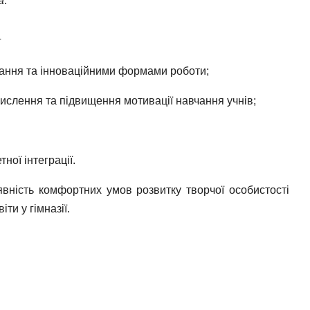
а
.
г
ння та інноваційними формами роботи;
лення та підвищення мотивації навчання учнів;
ої інтеграції.
вність комфортних умов розвитку творчої особистості
ти у гімназії.