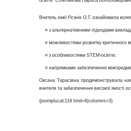
освіти”
Степанова Лариса Володимирівн
Вчитель хімії
Рєзнік О.Т.
ознайомила коле
¤ з альтернативними підходами виклада
¤ можливостями розвитку критичного мис
¤ з особливостями STEM-освіти;
¤ напрямками забезпечення міжпредметн
Оксана Тарасівна продемонструвала ная
вчителя та забезпечення високої якості осві
{joomplucat:116 limit=6|columns=3}