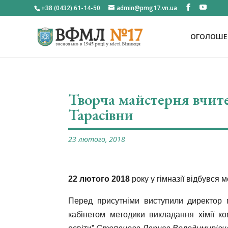
+38 (0432) 61-14-50
admin@pmg17.vn.ua
ОГОЛОШЕН
Творча майстерня вчите
Тарасівни
23 лютого, 2018
22 лютого 2018
року у гімназії відбувся 
Перед присутніми виступили директор г
кабінетом методики викладання хімії к