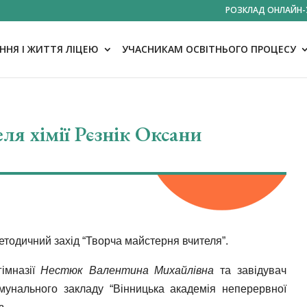
РОЗКЛАД ОНЛАЙН-
НЯ І ЖИТТЯ ЛІЦЕЮ
УЧАСНИКАМ ОСВІТНЬОГО ПРОЦЕСУ
ля хімії Рєзнік Оксани
методичний захід “Творча майстерня вчителя”.
імназії
Нестюк Валентина Михайлівна
та завідувач
омунального закладу “Вінницька академія неперервної