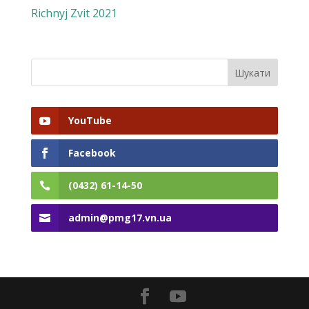
Richnyj Zvit 2021
YouTube
Facebook
(0432) 61-14-50
admin@pmg17.vn.ua