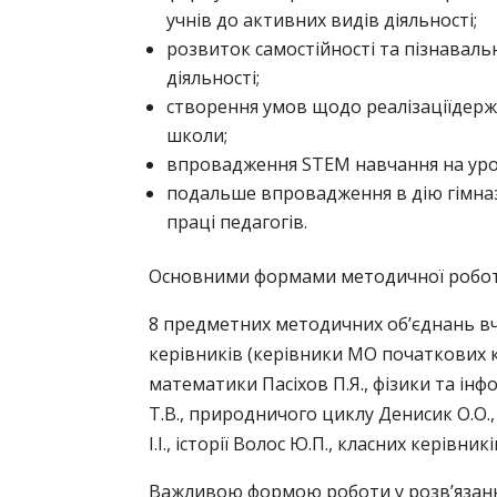
учнів до активних видів діяльності;
розвиток самостійності та пізнавальн
діяльності;
с
творення умов щодо реалізаціїдерж
школи;
впровадження STEM навчання на урок
подальше впровадження в дію гімна
праці педагогів.
Основними формами методичної роботи, 
8 предметних методичних об’єднань вч
керівників (керівники МО початкових кл
математики Пасіхов П.Я., фізики та інф
Т.В., природничого циклу Денисик О.О.
І.І., історії Волос Ю.П., класних керівник
Важливою формою роботи у розв’язанні