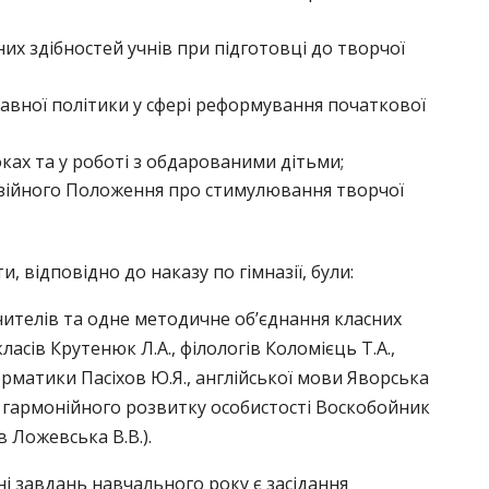
их здібностей учнів при підготовці до творчої
авної політики у сфері реформування початкової
ах та у роботі з обдарованими дітьми;
зійного Положення про стимулювання творчої
відповідно до наказу по гімназії, були:
ителів та одне методичне об’єднання класних
асів Крутенюк Л.А., філологів Коломієць Т.А.,
орматики Пасіхов Ю.Я., англійської мови Яворська
, гармонійного розвитку особистості Воскобойник
ів Ложевська В.В.).
 завдань навчального року є засідання