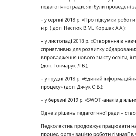
педагогічної ради, які були проведені з
–
у серпні 2018 р. «Про підсумки роботи 
н.р. ( доп. Нестюк В.М., Коршак А.А.);
– у листопаді 2018 р. «Створення в н
сприятливих для розвитку обдарованих
впровадження нового змісту освіти, і
(доп. Гончарук Л.В.);
– у
грудні
201
8
р. «
Єдиний інформаційний
процесу
» (доп.
Дячук О.В.
);
–
у березні 2019 р. «
SWOT
-аналіз діяльн
Одне з рішень педагогічної ради – ств
Педколектив продовжує працювати на
процес, організацією роботи гімназії 