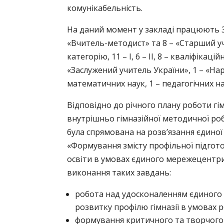
комунікабельність.
На даний момент у закладі працюють 3
«Вчитель-методист» та 8 – «Старший уч
категорію, 11 – І, 6 – ІІ, 8 – кваліфіка
«Заслужений учитель України», 1 – «На
математичних наук, 1 – педагогічних на
Відповідно до річного плану роботи гімн
внутрішньо гімназійної методичної роб
була спрямована на розв’язання єдиної
«Формування змісту профільної підгото
освіти в умовах єдиного мережецентр
виконання таких завдань:
робота над удосконаленням єдиного 
розвитку профілю гімназії в умовах 
формування критичного та творчого 