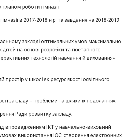
а планом роботи гімназії:
гімназії в 2017-2018 н.р. та завдання на 2018-2019
авчальному закладі оптимальних умов максимально
 дітей на основі розробки та поетапного
нтерактивних технологій навчання й виховання»
 простір у школі як ресурс якості освітнього
ості закладу – проблеми та шляхи їх подолання».
орення Ради розвитку закладу.
д впровадженням ІКТ у навчально-виховний
в умовах використання ІОС: створення електронних