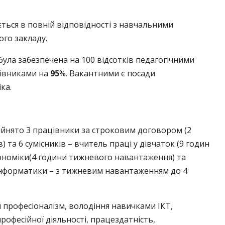
ється в повній відповідності з навчальними
го закладу.
була забезпечена на 100 відсотків педагогічними
івниками на
95
%. Вакантними є посади
ка.
ийнято 3 працівники за строковим договором (2
в) та 6 сумісників – вчитель праці у дівчаток (9 годин
ономіки(4 години тижневого навантаження) та
, інформатики – з тижневим навантаженням до 4
й професіоналізм, володіння навичками ІКТ,
рофесійної діяльності, працездатність,