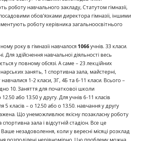
ь роботу навчального закладу, Статутом гімназії,
осадовими обов’язками директора гімназії, іншими
ментують роботу керівника загальноосвітнього
ному року в гімназії навчалося
1066
учнів. 33 класи.
і. Для здійснення навчальної діяльності весь
ься у повному обсязі. А саме – 23 лекційних
інарських занять, 1 спортивна зала, майстерні,
навчалися 1-2 класи, 3Г, 4Б та 6-11 класи. Всього –
ідно 10. Заняття для початкової школи
о
12.50 або 13.50
у другу. Для учнів 6-11 класів
 5 класів – о 12.50 або о 13.50. навчання у другу
ажена. Що унеможливлює якісну позакласну роботу
а спортивна зала і відсутній стадіон. Все це
 Ваше незадоволення, коли у вересні місяці розклад
жня розподілені нерівномірно. Цю проблему можна