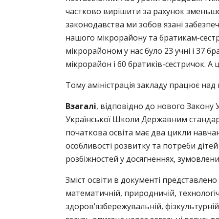
частково вирішити за рахунок зменьше
законодавства ми зобов язані забезпеч
нашого мікрорайону та братикам-сестр
мікрорайоном у нас було 23 учні і 37 бр
мікрорайон і 60 братиків-сестричок. А ц
Тому аміністрація закладу працює над п
Взагалі
, відповідно до нового Закону У
Української Школи Державним стандарт
початкова освіта має два цикли навчання
особливості розвитку та потреби діте
розбіжностей у досягненнях, зумовлени
Зміст освіти в документі представлено 
математичній, природничій, технологічн
здоров’язбережувальній, фізкультурній