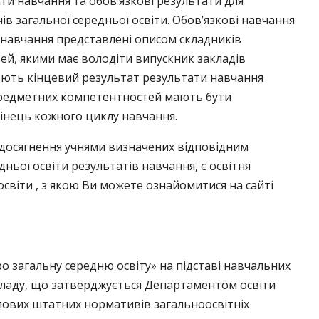
ати навчання та обов’язкові результати для
ів загальної середньої освіти. Обов’язкові навчання
и навчання представлені описом складників
й, якими має володіти випускник закладів
слюють кінцевий результат результати навчання
 предметних компетентностей мають бути
кінець кожного циклу навчання.
досягнення учнями визначених відповідним
ьої освіти результатів навчання, є освітня
освіти , з якою Ви можете ознайомитися на сайті
ро загальну середню освіту» на підставі навчальних
кладу, що затверджується Департаментом освіти
ипових штатних нормативів загальноосвітніх