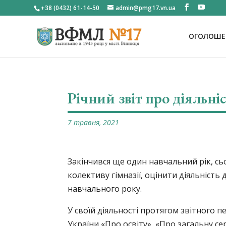
+38 (0432) 61-14-50
admin@pmg17.vn.ua
ОГОЛОШЕН
Річний звіт про діяльніс
7 травня, 2021
Закінчився ще один навчальний рік, сь
колективу гімназії, оцінити діяльність
навчального року.
У своїй діяльності протягом звітного п
України «Про освіту», «Про загальну 