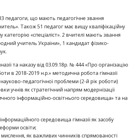
3 педагоги, що мають педагогічне звання
итель». Також 51 педагог має вищу кваліфікаційну
ційну категорію «спеціаліст». 2 вчителі мають звання
родний учитель України», 1 кандидат фізико-
ук.
азії та наказу від 03.09.18р. № 444 «Про організацію
оти в 2018-2019 н.р.» методична робота гімназії
 науково-педагогічної проблеми (2-й рік роботи)
вки учнів як стратегічний напрям модернізації
ичного інформаційно-освітнього середовища» та на
інформаційного середовища гімназії як засобу
реформи освіти;
мислення, як важливих чинників спрямованості