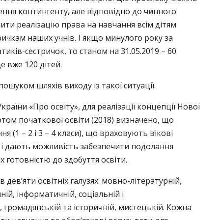
ння контингенту, але відповідно до чинного
ити реалізацію права на навчання всім дітям
ичкам наших учнів. І якщо минулого року за
атиків-сестричок, то станом на 31.05.2019 – 60
е вже 120 дітей.
ошуком шляхів виходу із такої ситуації.
країни «Про освіту», для реалізації концепції Нової
ом початкової освіти (2018) визначено, що
 (1 – 2 і 3 – 4 класи), що враховують вікові
й і дають можливість забезпечити подолання
х готовністю до здобуття освіти.
в дев’яти освітніх галузях: мовно-літературній,
ій, інформатичній, соціальній і
, громадянській та історичній, мистецькій. Кожна