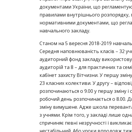
документами України, що регламентуют
правилами внутрішнього розпорядку, п
нормативними документами, що регла
навчального закладу.
C
таном на 5 вересня 2018-2019 навчаль
Середня наповнюваність класів – 32 учн
аудиторний фонд закладу використовуєт
аудиторій та 8 – для практичних та сем
кабінет захисту Вітчизни. У першу зміну 
23 класних колективи. У другу – відпов
розпочинаються о 9.00 у першу зміну і 
робочий день розпочинається о 8.00. Для
зміну вимушене. Адже школа перевант
з учнями. Крім того, у закладі лише одн
спричиняє певні незручності і викликає
нестабільний. Або уроки впродовж ти