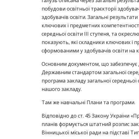
галузь описана через загальні результ
побудови освітньої траєкторії здобувач
здобувачів освіти. Загальні результат
ключових і предметних компетентносте
середньої освіти ІІІ ступеня, та окре
показують, які складники ключових і
сформованими у здобувачів освіти на 
Основним документом, що забезпечує 
Державним стандартом загальної середн
програма закладу загальної середньої 
нашого закладу.
Там же навчальні Плани та програми.
Відповідно до ст. 45 Закону України «П
планів формується штатний розпис за
Вінницької міської ради на підставі Т