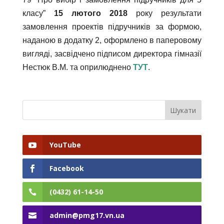
класу”
15 лютого 2018
року результати
замовлення проектів підручників за формою,
наданою в додатку 2,
оформлено в паперовому
вигляді, засвідчено підписом директора гімназії
Нестюк В.М. та оприлюднено
ТУТ
.
YouTube
Facebook
(0432) 61-14-50
admin@pmg17.vn.ua