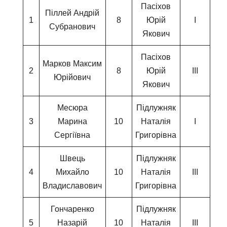
Пасіхов
Піллей Андрій
1
8
Юрій
І
Субранович
Якович
Пасіхов
Марков Максим
2
8
Юрій
ІІІ
Юрійович
Якович
Месюра
Підлужняк
3
Марина
10
Наталія
І
Сергіївна
Григорівна
Швець
Підлужняк
4
Михайло
10
Наталія
ІІІ
Владиславович
Григорівна
Гончаренко
Підлужняк
5
Назарій
10
Наталія
ІІІ