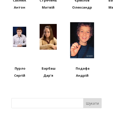
Сахнюк
Стречень
Єрмілов
Ба
Антон
Матвій
Олександр
М
Пурло
Барбаш
Подафа
Сергій
Дар’я
Андрій