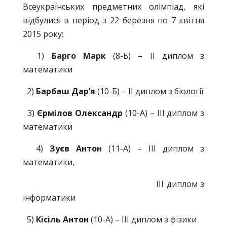
Всеукраїнських предметних олімпіад, які
відбулися в період з 22 березня по 7 квітня
2015 року:
1)
Барго Марк
(8-Б) – ІІ диплом з
математики
2)
Барбаш Дар’я
(10-Б) – ІІ диплом з біології
3)
Єрмілов Олександр
(10-А) – ІІІ диплом з
математики
4)
Зуєв Антон
(11-А) – ІІІ диплом з
математики,
ІІІ диплом з
інформатики
5)
Кісіль Антон
(10-А) – ІІІ диплом з фізики