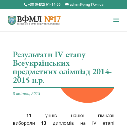
+38 (0432) 61-14-50
admin@pmg17.vn.ua
Результати IV етапу
Всеукраїнських
предметних олімпіад 2014-
2015 н.р.
8 квітня, 2015
11
учнів нашої гімназії
вибороли
13
дипломів на IV етапі