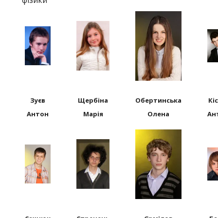
фізики
***
***
***
Зуєв
Щербіна
Обертинська
Кі
Антон
Марія
Олена
Ан