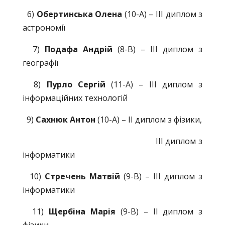
6)
Обертинська Олена
(10-А) – ІІІ диплом з
астрономії
7)
Подафа Андрій
(8-В) – ІІІ диплом з
географії
8)
Пурло Сергій
(11-А) – ІІІ диплом з
інформаційних технологій
9)
Сахнюк Антон
(10-А) – ІІ диплом з фізики,
ІІІ диплом з
інформатики
10)
Стречень Матвій
(9-В) – ІІІ диплом з
інформатики
11)
Щербіна Марія
(9-В) – ІІ диплом з