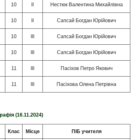
10
ІІ
Нестюк Валентина Михайлівна
10
ІІ
Сапсай Богдан Юрійович
10
ІІІ
Сапсай Богдан Юрійович
10
ІІІ
Сапсай Богдан Юрійович
11
ІІІ
Пасіхов Петро Якович
11
ІІІ
Пасіхова Олена Петрівна
рафія (16.11.2024)
Клас
Місце
ПІБ учителя