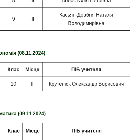
8
ІІІ
Волос Юлія Петрівна
Касьян-Довбня Наталя
9
ІІІ
Володимирівна
номія (08.11.2024)
Клас
Місце
ПІБ учителя
10
ІІ
Крутенюк Олександр Борисович
атика (09.11.2024)
Клас
Місце
ПІБ учителя