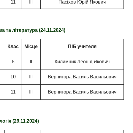
11
ІІІ
Пасіхов Юрій Якович
а та література (24.11.2024)
Клас
Місце
ПІБ учителя
8
ІІ
Килимник Леонід Якович
10
ІІІ
Вернигора Василь Васильович
11
ІІІ
Вернигора Василь Васильович
логія (29.11.2024)