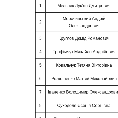
1
Мельник Лук’ян Дмитрович
Морочинський Андрій
2
Олександрович
3
Круглов Дємід Романович
4
Трофімчук Михайло Андрійович
5
Ковальчук Тетяна Вікторівна
6
Розкошенко Матвій Миколайович
7
Іваненко Володимир Олександрови
8
Суходоля Єсенія Сергіївна