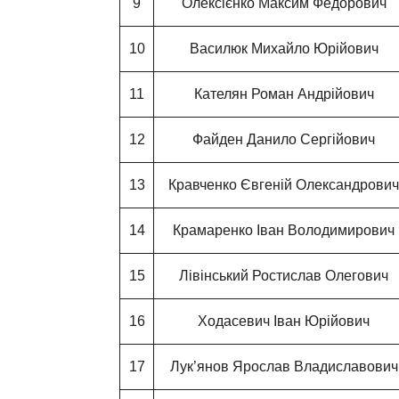
9
Олексієнко Максим Федорович
10
Василюк Михайло Юрійович
11
Кателян Роман Андрійович
12
Файден Данило Сергійович
13
Кравченко Євгеній Олександрови
14
Крамаренко Іван Володимирович
15
Лівінський Ростислав Олегович
16
Ходасевич Іван Юрійович
17
Лук’янов Ярослав Владиславович