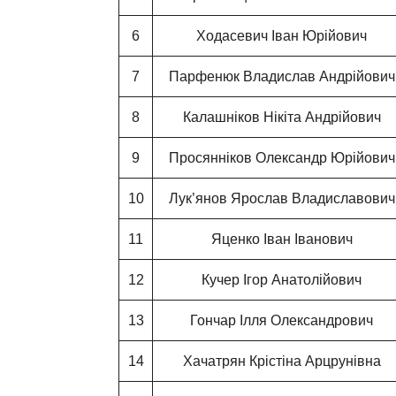
6
Ходасевич Іван Юрійович
7
Парфенюк Владислав Андрійович
8
Калашніков Нікіта Андрійович
9
Просянніков Олександр Юрійович
10
Лук’янов Ярослав Владиславович
11
Яценко Іван Іванович
12
Кучер Ігор Анатолійович
13
Гончар Ілля Олександрович
14
Хачатрян Крістіна Арцрунівна