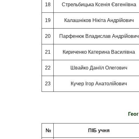
18
Стрельбицька Ксенія Євгеніївна
19
Калашніков Нікіта Андрійович
20
Парфенюк Владислав Андрійович
21
Кириченко Катерина Василівна
22
Швайко Даніїл Олегович
23
Кучер Ігор Анатолійович
Геог
№
ПІБ учня