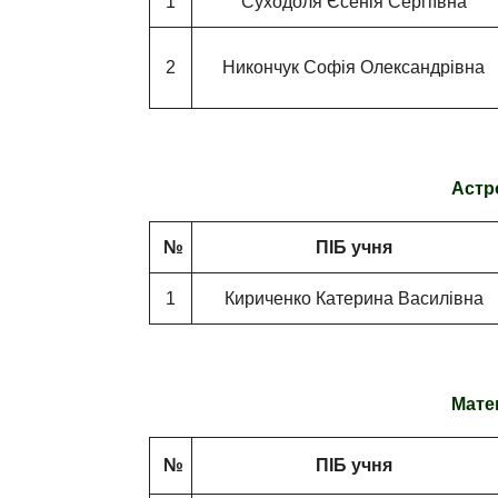
1
Суходоля Єсенія Сергіївна
2
Никончук Софія Олександрівна
Астро
№
ПІБ учня
1
Кириченко Катерина Василівна
Матем
№
ПІБ учня