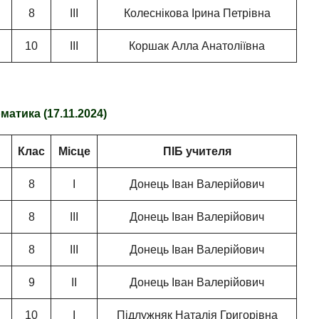
8
ІІІ
Колеснікова Ірина Петрівна
10
ІІІ
Коршак Алла Анатоліївна
матика (17.11.2024)
Клас
Місце
ПІБ учителя
8
І
Донець Іван Валерійович
8
ІІІ
Донець Іван Валерійович
8
ІІІ
Донець Іван Валерійович
9
ІІ
Донець Іван Валерійович
10
І
Підлужняк Наталія Григорівна