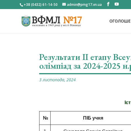
+38 (0432) 61-14-50
admin@pmg17.vn.ua
ОГОЛОШЕН
Результати ІІ етапу Вс
олімпіад за 2024-2025 н.
3 листопада, 2024
Іс
№
ПІБ учня