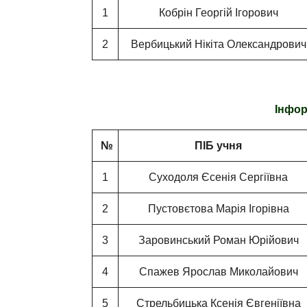
1
Кобрін Георгій Ігорович
2
Вербицький Нікіта Олександрович
Інфор
№
ПІБ учня
1
Суходоля Єсенія Сергіївна
2
Пустовєтова Марія Ігорівна
3
Заровинський Роман Юрійович
4
Спажев Ярослав Миколайович
5
Стрельбицька Ксенія Євгеніївна