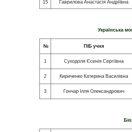
15
Гаврилова Анастасія Андріївна
Українська мов
№
ПІБ учня
1
Суходоля Єсенія Сергіївна
2
Кириченко Катерина Василівна
3
Гончар Ілля Олександрович
Біо