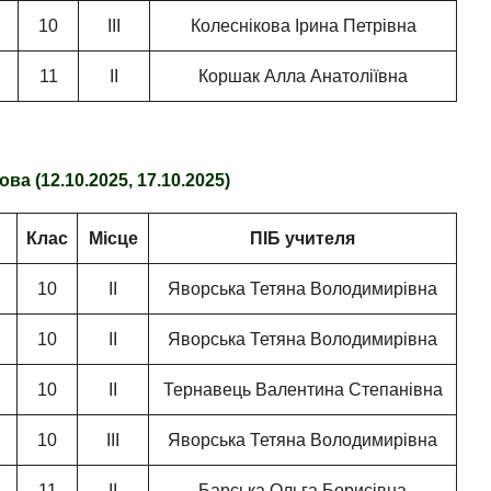
10
ІІІ
Колеснікова Ірина Петрівна
11
ІІ
Коршак Алла Анатоліївна
ва (12.10.2025, 17.10.2025)
Клас
Місце
ПІБ учителя
10
ІІ
Яворська Тетяна Володимирівна
10
ІІ
Яворська Тетяна Володимирівна
10
ІІ
Тернавець Валентина Степанівна
10
ІІІ
Яворська Тетяна Володимирівна
11
ІІ
Барська Ольга Борисівна