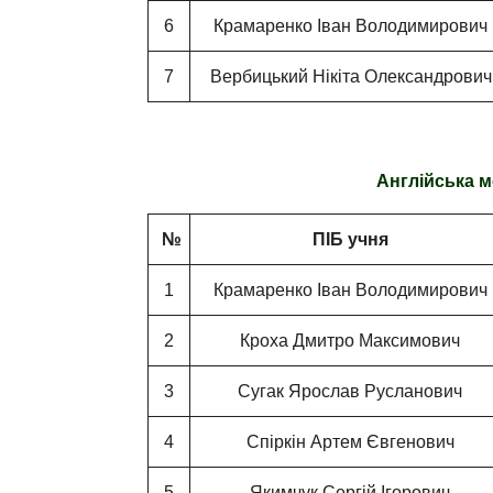
6
Крамаренко Іван Володимирович
7
Вербицький Нікіта Олександрович
Англійська мо
№
ПІБ учня
1
Крамаренко Іван Володимирович
2
Кроха Дмитро Максимович
3
Сугак Ярослав Русланович
4
Спіркін Артем Євгенович
5
Якимчук Сергій Ігорович