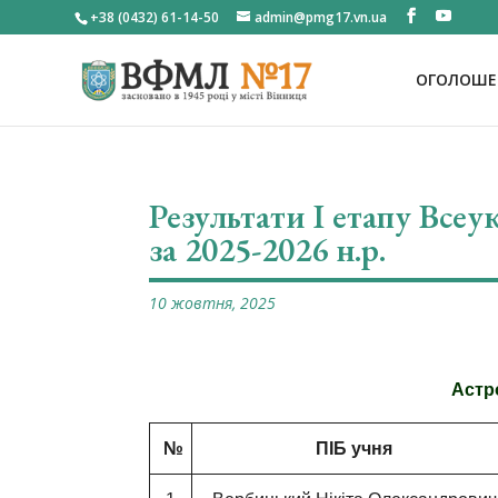
+38 (0432) 61-14-50
admin@pmg17.vn.ua
ОГОЛОШЕН
Результати І етапу Все
за 2025-2026 н.р.
10 жовтня, 2025
Астро
№
ПІБ учня