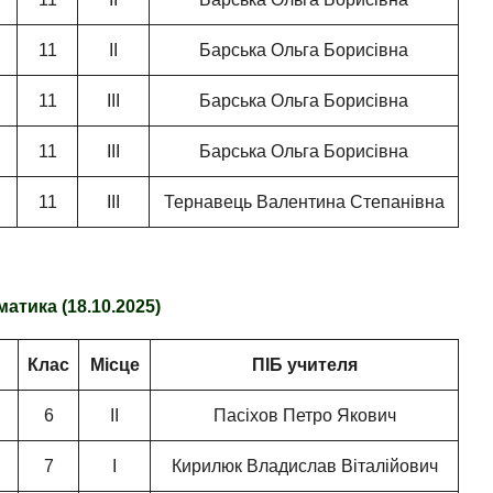
11
ІІ
Барська Ольга Борисівна
11
ІІІ
Барська Ольга Борисівна
11
ІІІ
Барська Ольга Борисівна
11
ІІІ
Тернавець Валентина Степанівна
атика (18.10.2025)
Клас
Місце
ПІБ учителя
6
ІІ
Пасіхов Петро Якович
7
І
Кирилюк Владислав Віталійович