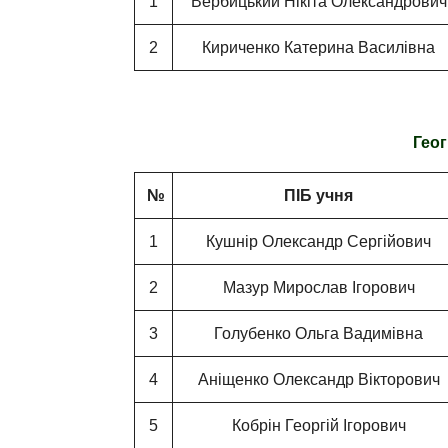
1
Вербицький Нікіта Олександрович
2
Кириченко Катерина Василівна
Геог
№
ПІБ учня
1
Кушнір Олександр Сергійович
2
Мазур Мирослав Ігорович
3
Голубенко Ольга Вадимівна
4
Аніщенко Олександр Вікторович
5
Кобрін Георгій Ігорович