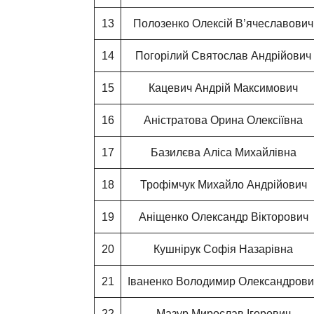
13
Полозенко Олексій В’ячеславович
14
Погорілий Святослав Андрійович
15
Кацевич Андрій Максимович
16
Аністратова Орина Олексіївна
17
Базилєва Аліса Михайлівна
18
Трофімчук Михайло Андрійович
19
Аніщенко Олександр Вікторович
20
Кушнірук Софія Назарівна
21
Іваненко Володимир Олександрови
22
Мазур Мирослав Ігорович