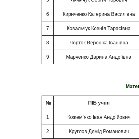
6
Кириченко Катерина Василівна
7
Ковальчук Ксенія Тарасівна
8
Чорток Вероніка Іванівна
9
Марченко Дарина Андріївна
Матем
№
ПІБ учня
1
Кожем’яко Іван Андрійович
2
Круглов Дємід Романович