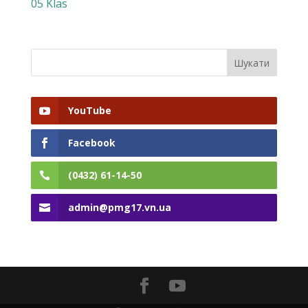
05 Klas
YouTube
Facebook
(0432) 61-14-50
admin@pmg17.vn.ua