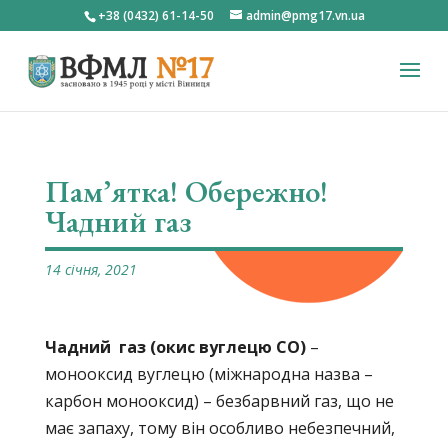
+38 (0432) 61-14-50
admin@pmg17.vn.ua
Пам’ятка! Обережно!
Чадний газ
14 січня, 2021
Чадний газ (окис вуглецю СО)
–
монооксид вуглецю (міжнародна назва –
карбон монооксид) – безбарвний газ, що не
має запаху, тому він особливо небезпечний,