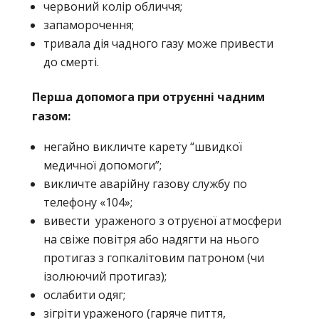
червоний колір обличчя;
запаморочення;
тривала дія чадного газу може привести
до смерті.
Перша допомога при отруєнні чадним
газом:
негайно викличте карету “швидкої
медичної допомоги”;
викличте аварійну газову службу по
телефону «104»;
вивести ураженого з отруєної атмосфери
на свіже повітря або надягти на нього
протигаз з гопкалітовим патроном (чи
ізолюючий протигаз);
ослабити одяг;
зігріти ураженого (гаряче пиття,