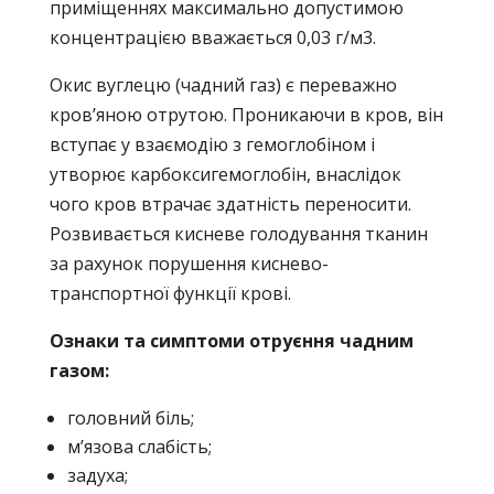
приміщеннях максимально допустимою
концентрацією вважається 0,03 г/м3.
Окис вуглецю (чадний газ) є переважно
кров’яною отрутою. Проникаючи в кров, він
вступає у взаємодію з гемоглобіном і
утворює карбоксигемоглобін, внаслідок
чого кров втрачає здатність переносити.
Розвивається кисневе голодування тканин
за рахунок порушення киснево-
транспортної функції крові.
Ознаки та симптоми отруєння чадним
газом:
головний біль;
м’язова слабість;
задуха;