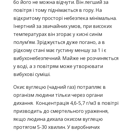
бо його не можна відчути. Він легший за
повітря і тому піднімається в гору. На
відкритому просторі небезпека мінімальна.
Інертний за звичайних умов, при високих
температурах він згорає у кисні синім
полум’ям. Зріджується дуже погано, а в
рідкому стані має густину меншу за 1 і є
вибухонебезпечний. Майже не розчиняється
у воді, а з повітрям може утворювати
вибухові суміші.
Окис вуглецю (чадний газ) потрапляє в
організм людини тільки через органи
дихання. Концентрація 4,6-5,7 г/м3 в повітрі
призводить до смертельного ураження,
якщо людина дихала окисом вуглецю
протягом 5-30 хвилин. У виробничих