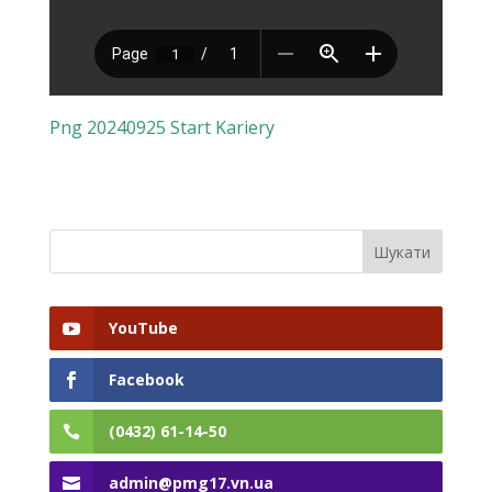
Png 20240925 Start Kariery
YouTube
Facebook
(0432) 61-14-50
admin@pmg17.vn.ua