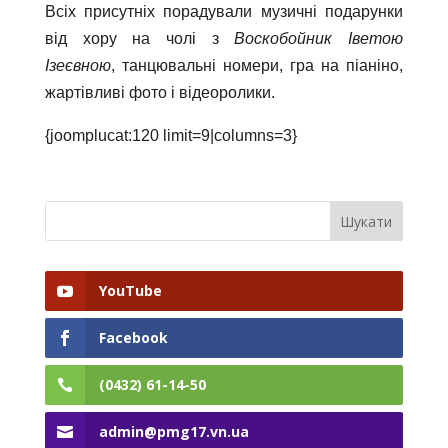
Всіх присутніх порадували музичні подарунки
від хору на чолі з
Воскобойник Іветою
Ізеєвною
, танцювальні номери, гра на піаніно,
жартівливі фото і відеоролики.
{joomplucat:120 limit=9|columns=3}
YouTube
Facebook
(0432) 61-14-50
admin@pmg17.vn.ua