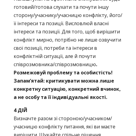
готовий/готова слухати та почути іншу
сторону/учаснику/учасницю конфлікту, його/
її інтереси та позиції. Висловлюй власні
інтереси та позиції. Для того, щоб вирішити
конфлікт мирно, потрібно не лише озвучити
свої позиції, потреби та інтереси в
конфліктній ситуації, але й почути
співрозмовника/співрозмовницю
.
Розмежовуй проблему та особистість!
Запам’ятай: критикувати можна лише
конкретну ситуацію, конкретний вчинок,
а не особу та її індивідуальні якості.
4 ДІЙ
Визначте разом зі стороною/учасником/
учасницю конфлікту питання, які ви маєте
вирішити. Шукайте спільне рішення,