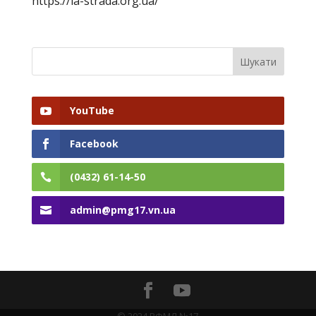
https://la-strada.org.ua/
YouTube
Facebook
(0432) 61-14-50
admin@pmg17.vn.ua