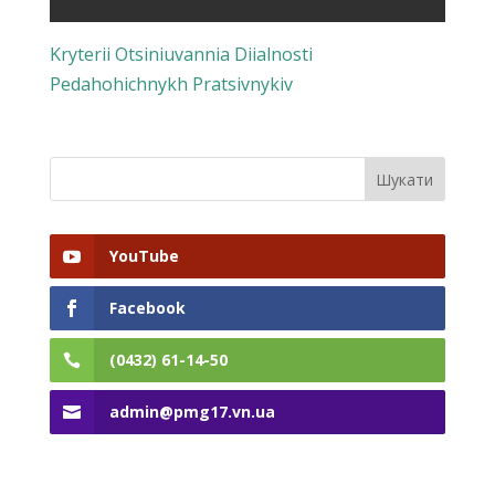
Kryterii Otsiniuvannia Diialnosti
Pedahohichnykh Pratsivnykiv
YouTube
Facebook
(0432) 61-14-50
admin@pmg17.vn.ua