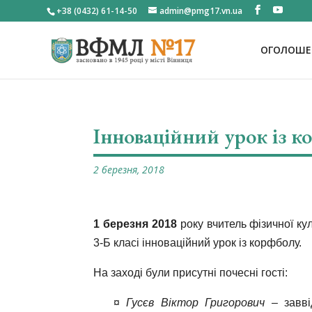
+38 (0432) 61-14-50
admin@pmg17.vn.ua
ОГОЛОШЕН
Інноваційний урок із к
2 березня, 2018
1 березня 2018
року вчитель фізичної ку
3-Б класі інноваційний урок із корфболу.
На заході були присутні почесні гості:
¤
Гусєв Віктор Григорович
– заввід