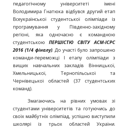
педагогічному університеті імені
Володимира Гнатюка відбувся другий етап
Всеукраїнської студентської олімпіади із
програмування у Південно-західному
регіоні, яка одночасно є командною
студентською
ПЕРШІСТЮ СВІТУ АСМ-ICPC
2016 (1/4 фіналу)
. До участі було запрошено
команди-переможці І етапу олімпіади з
вищих навчальних закладів Вінницької,
Хмельницької, Тернопільської та
Чернівецької областей (37 студентських
команд).
Змагаючись на рівних умовах зі
студентами університетів та готуючись до
своїх майбутніх олімпіад, успішно виступили
школярі із трьох областей України.