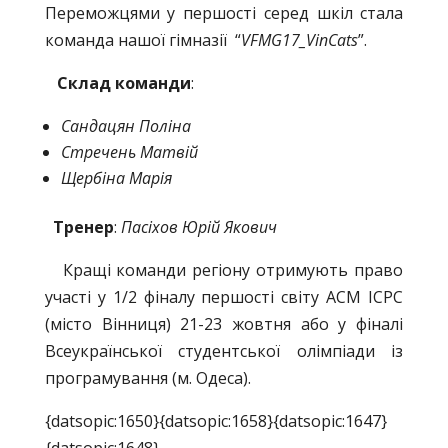
Переможцями у першості серед шкіл стала
команда нашої гімназії “
VFMG17_VinCats
”.
Склад команди
:
Сандацян Поліна
Стречень Матвій
Щербіна Марія
Тренер
:
Пасіхов Юрій Якович
Кращі команди регіону отримують право
участі у 1/2 фіналу першості світу ACM ICPC
(місто Вінниця) 21-23 жовтня або у фіналі
Всеукраїнської студентської олімпіади із
програмування (м. Одеса).
{datsopic:1650}{datsopic:1658}
{datsopic:1647}