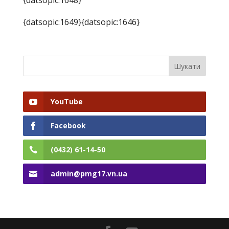
{datsopic:1648}
{datsopic:1649}
{datsopic:1646}
YouTube
Facebook
(0432) 61-14-50
admin@pmg17.vn.ua