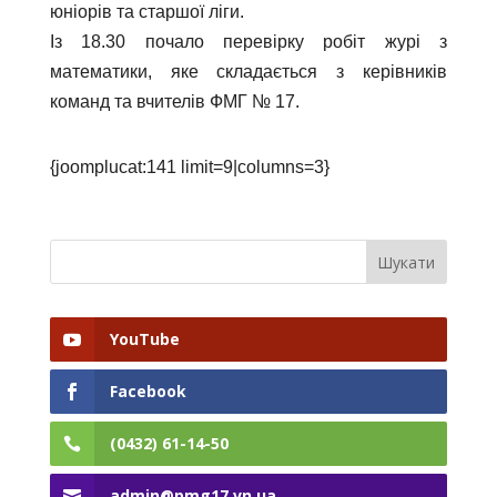
юніорів та старшої ліги.
Із 18.30 почало перевірку робіт журі з
математики, яке складається з керівників
команд та вчителів ФМГ № 17.
{joomplucat:141 limit=9|columns=3}
YouTube
Facebook
(0432) 61-14-50
admin@pmg17.vn.ua