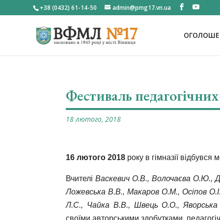
+38 (0432) 61-14-50
admin@pmg17.vn.ua
ОГОЛОШЕН
Фестиваль педагогічних
18 лютого, 2018
16 лютого 2018
року в гімназії відбувся 
Вчителі
Васкевич О.В., Волочаєва О.Ю., Д
Ложевська В.В., Макаров О.М., Осіпов О.І
Л.С., Чайка В.В., Швець О.О., Яворська 
своїми авторськими здобутками, педагогі