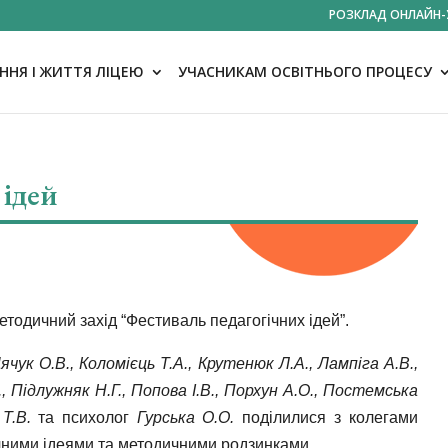
РОЗКЛАД ОНЛАЙН-
НЯ І ЖИТТЯ ЛІЦЕЮ
УЧАСНИКАМ ОСВІТНЬОГО ПРОЦЕСУ
 ідей
методичний захід “Фестиваль педагогічних ідей”.
ячук О.В., Коломієць Т.А., Крутенюк Л.А., Лампіга А.В.,
., Підлужняк Н.Г., Попова І.В., Порхун А.О., Постемська
Т.В.
та психолог
Гурська О.О.
поділилися з колегами
чними ідеями та методичними родзинками.