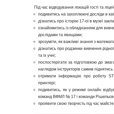
Під час відвідування локацій гості та ліце
подивитись на захоплюючі досліди в кабі
дізнатись про історію 17-ої в музеї закл
ознайомитись із обладнанням для вивче
дослідами та явищами;
зрозуміти, як важливі знання з математ
дізнатись про родзинки вивчення рідної
та їх учні;
поспостерігати за підготовкою до змага
наглядом інструкторів самим піднятись 
отримати інформацію про роботу STE
принтері;
подивитись, як у режимі онлайн відбу
команд ВФМЛ № 17 і команди Рішельєвс
проявити свою творчість під час майст