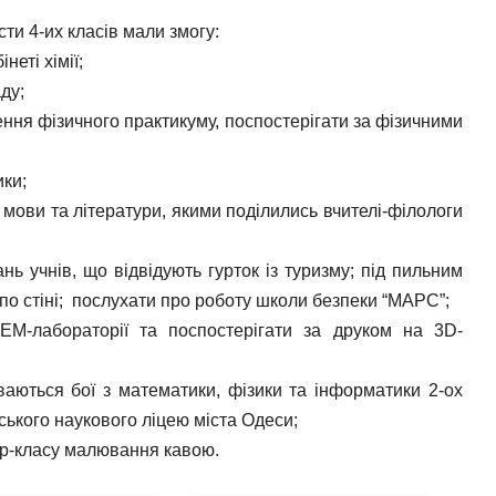
їсти 4-их класів мали змогу:
неті хімії;
аду;
ння фізичного практикуму, поспостерігати за фізичними
ики;
 мови та літератури, якими поділились вчителі-філологи
нь учнів, що відвідують гурток із туризму; під пильним
по стіні; послухати про роботу школи безпеки “МАРС”;
M-лабораторії та поспостерігати за друком на 3D-
ваються бої з математики, фізики та інформатики 2-ох
ького наукового ліцею міста Одеси;
ер-класу малювання кавою.