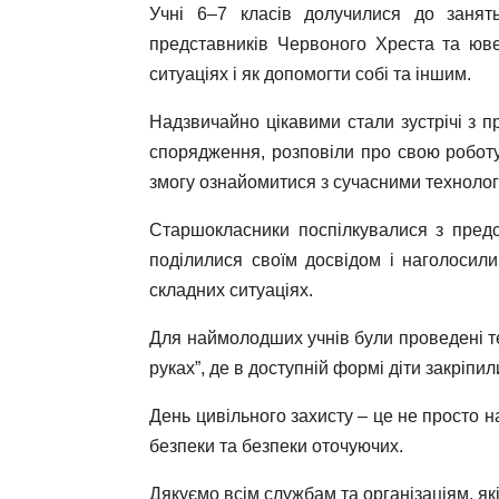
Учні 6–7 класів долучилися до занят
представників Червоного Хреста та ювен
ситуаціях і як допомогти собі та іншим.
Надзвичайно цікавими стали зустрічі з 
спорядження, розповіли про свою роботу
змогу ознайомитися з сучасними технолог
Старшокласники поспілкувалися з предс
поділилися своїм досвідом і наголосили 
складних ситуаціях.
Для наймолодших учнів були проведені тем
руках”, де в доступній формі діти закріпи
День цивільного захисту – це не просто 
безпеки та безпеки оточуючих.
Дякуємо всім службам та організаціям, я