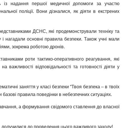
ь із надання першої медичної допомоги за участю
альної поліції. Вони дізналися, як діяти в екстрених
представниками ДСНС, які продемонстрували техніку та
 і нагадали основні правила безпеки. Також учні мали
іями, зокрема роботою дронів.
тавниками роти тактико-оперативного реагування, які
на важливості відповідальності та готовності діяти у
атичні заняття у класі безпеки “Твоя безпека – в твоїх
ли базові правила поведінки в небезпечних ситуаціях.
навчання, а формування свідомого ставлення до власної
кі долучилися до проведення цього важливого заходу!