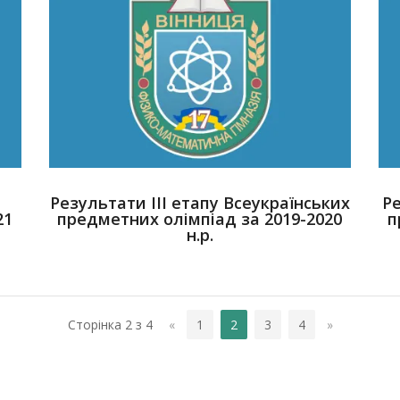
Результати ІІІ етапу Всеукраїнських
Ре
21
предметних олімпіад за 2019-2020
п
н.р.
Сторінка 2 з 4
«
1
2
3
4
»