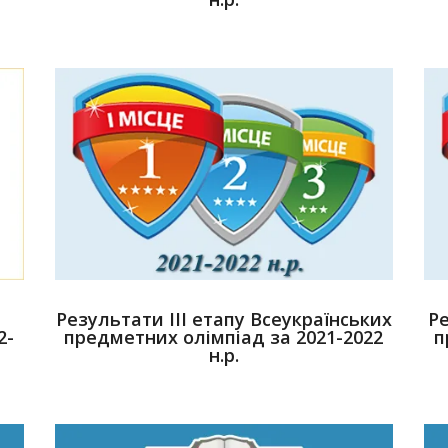
,
Результати ІІІ етапу Всеукраїнських
Ре
2-
предметних олімпіад за 2021-2022
п
н.р.