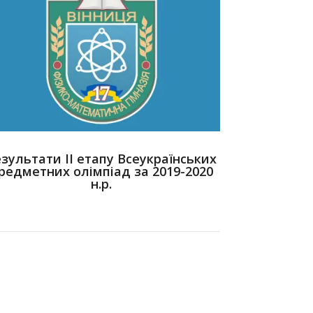
зультати ІІ етапу Всеукраїнських
редметних олімпіад за 2019-2020
н.р.