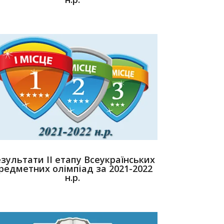
зультати ІІ етапу Всеукраїнських
редметних олімпіад за 2021-2022
н.р.